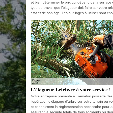
et bien déterminer le prix qui dépend de la surface d
type de travail que l'élagueur doit faire sur votre a
état et de son âge. Les outillages à utiliser sont chois
L’élagueur Lefebvre à votre service !
Notre entreprise présente à Tremeloir possède des é
l’opération d’élagage d’arbre sur votre terrain ou v
et connaissent la règlementation nécessaire pour ass
assurant la sécurité totale de tous accidents ou dég