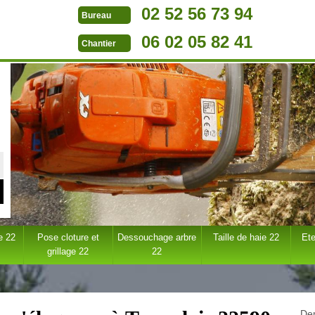
02 52 56 73 94
Bureau
06 02 05 82 41
Chantier
e 22
Pose cloture et
Dessouchage arbre
Taille de haie 22
Ete
grillage 22
22
Dem