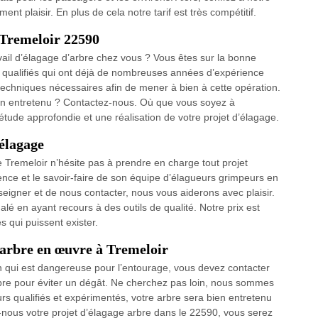
ent plaisir. En plus de cela notre tarif est très compétitif.
à Tremeloir 22590
vail d’élagage d’arbre chez vous ? Vous êtes sur la bonne
 qualifiés qui ont déjà de nombreuses années d’expérience
techniques nécessaires afin de mener à bien à cette opération.
ien entretenu ? Contactez-nous. Où que vous soyez à
tude approfondie et une réalisation de votre projet d’élagage.
 élagage
e Tremeloir n’hésite pas à prendre en charge tout projet
ience et le savoir-faire de son équipe d’élagueurs grimpeurs en
seigner et de nous contacter, nous vous aiderons avec plaisir.
lé en ayant recours à des outils de qualité. Notre prix est
s qui puissent exister.
’arbre en œuvre à Tremeloir
n qui est dangereuse pour l’entourage, vous devez contacter
rbre pour éviter un dégât. Ne cherchez pas loin, nous sommes
urs qualifiés et expérimentés, votre arbre sera bien entretenu
z-nous votre projet d’élagage arbre dans le 22590, vous serez