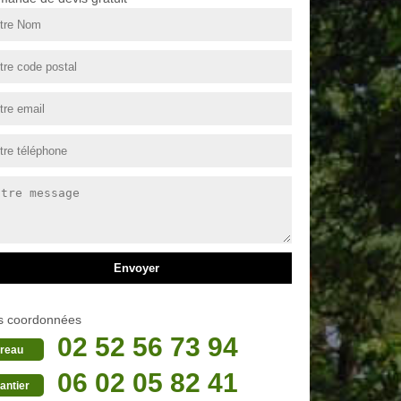
s coordonnées
02 52 56 73 94
reau
06 02 05 82 41
antier