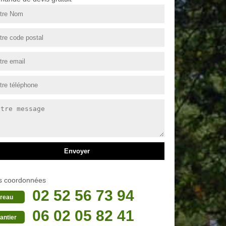
s coordonnées
02 52 56 73 94
reau
06 02 05 82 41
antier