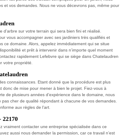
rmes et vos demandes. Nous ne vous décevrons pas, même pour
audren
d’arbre sur votre terrain qui sera bien fini et réalisé.
our vous accompagner avec ses jardiniers très qualifiés et
s ce domaine. Alors, appelez immédiatement qui se situe
isponibilité et prêt à intervenir dans n’importe quel moment
 contactez rapidement Lefebvre qui se siège dans Chatelaudren
r votre propriété.
hatelaudren
et des connaissances. Etant donné que la procédure est plus
st donc de mise pour mener à bien le projet. Fiez-vous à
orte de plusieurs années d’expérience dans le domaine, nous
ge pas cher de qualité répondant à chacune de vos demandes.
nforme aux règles de l’art.
- 22170
ez vraiment contacter une entreprise spécialisée dans ce
ez aussi nous demander la permission, car ce travail n’est