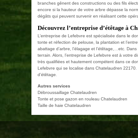
branches gênent des constructions ou des fils élect
encore si la hauteur de votre arbre dépasse la nor
dégâts qui peuvent survenir en réalisant cette opéra
Découvrez l’entreprise d’étêtage à C
L’entreprise de Lefebvre est spécialisée dans le doma
tonte et réfection de pelouse, la plantation et l’entr
abattage d’arbre, l’élagage et l’étêtage,…etc. Dans v
terrain. Alors, l’entreprise de Lefebvre est à votre 
très qualifiées et hautement compétent dans ce dom
Lefebvre qui se localise dans Chatelaudren 22170. E
d’étêtage.
Autres services
Débroussaillage Chatelaudren
Tonte et pose gazon en rouleau Chatelaudren
Taille de haie Chatelaudren