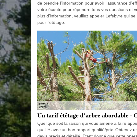
de prendre l’information pour avoir l’assurance d’eff
votre écoute pour répondre tous vos questions et v
plus d’information, veuillez appeler Lefebvre qui s
pour l’étêtage.
Un tarif étêtage d’arbre abordable -
Quel que soit la raison qui vous amène à faire appel
qualité avec un bon rapport qualité/prix. Obtenez un
devis précis et détaillé. Etant donné que cette opér