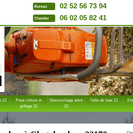
02 52 56 73 94
Bureau
06 02 05 82 41
Chantier
e 22
Pose cloture et
Dessouchage arbre
Taille de haie 22
Ete
grillage 22
22
Dem