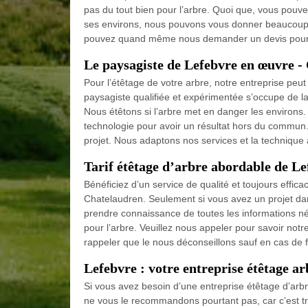
pas du tout bien pour l’arbre. Quoi que, vous pouv
ses environs, nous pouvons vous donner beaucoup d
pouvez quand même nous demander un devis pour l’
Le paysagiste de Lefebvre en œuvre -
Pour l’étêtage de votre arbre, notre entreprise pe
paysagiste qualifiée et expérimentée s’occupe de la
Nous étêtons si l’arbre met en danger les environs
technologie pour avoir un résultat hors du commu
projet. Nous adaptons nos services et la technique à
Tarif étêtage d’arbre abordable de L
Bénéficiez d’un service de qualité et toujours effica
Chatelaudren. Seulement si vous avez un projet dan
prendre connaissance de toutes les informations néce
pour l’arbre. Veuillez nous appeler pour savoir notr
rappeler que le nous déconseillons sauf en cas de f
Lefebvre : votre entreprise étêtage a
Si vous avez besoin d’une entreprise étêtage d’arbr
ne vous le recommandons pourtant pas, car c’est trè