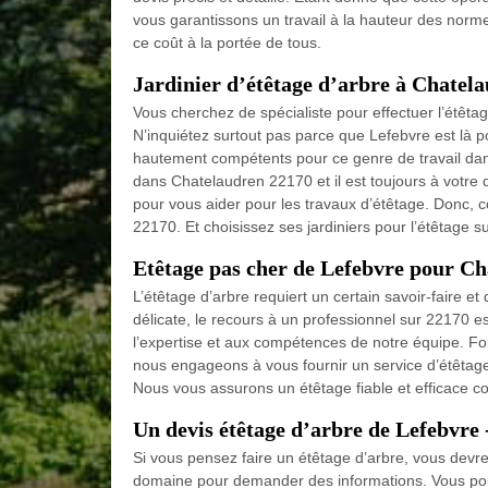
vous garantissons un travail à la hauteur des no
ce coût à la portée de tous.
Jardinier d’étêtage d’arbre à Chatel
Vous cherchez de spécialiste pour effectuer l’étêtage 
N’inquiétez surtout pas parce que Lefebvre est là p
hautement compétents pour ce genre de travail dan
dans Chatelaudren 22170 et il est toujours à votre d
pour vous aider pour les travaux d’étêtage. Donc,
22170. Et choisissez ses jardiniers pour l’étêtage su
Etêtage pas cher de Lefebvre pour C
L’étêtage d’arbre requiert un certain savoir-faire 
délicate, le recours à un professionnel sur 22170 e
l’expertise et aux compétences de notre équipe. F
nous engageons à vous fournir un service d’étêta
Nous vous assurons un étêtage fiable et efficace co
Un devis étêtage d’arbre de Lefebvre 
Si vous pensez faire un étêtage d’arbre, vous devr
domaine pour demander des informations. Vous pouv