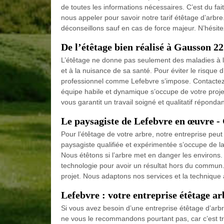
de toutes les informations nécessaires. C’est du fait 
nous appeler pour savoir notre tarif étêtage d’arbr
déconseillons sauf en cas de force majeur. N’hésite
De l’étêtage bien réalisé à Gausson 2
L’étêtage ne donne pas seulement des maladies à l
et à la nuisance de sa santé. Pour éviter le risque d’a
professionnel comme Lefebvre s’impose. Contactez n
équipe habile et dynamique s’occupe de votre projet
vous garantit un travail soigné et qualitatif réponda
Le paysagiste de Lefebvre en œuvre -
Pour l’étêtage de votre arbre, notre entreprise pe
paysagiste qualifiée et expérimentée s’occupe de la
Nous étêtons si l’arbre met en danger les environs
technologie pour avoir un résultat hors du commu
projet. Nous adaptons nos services et la technique à
Lefebvre : votre entreprise étêtage a
Si vous avez besoin d’une entreprise étêtage d’arbr
ne vous le recommandons pourtant pas, car c’est trè