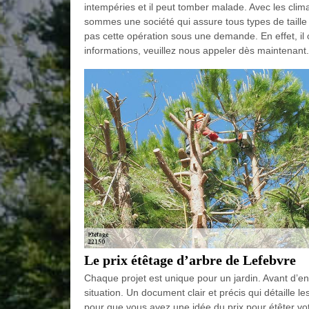
intempéries et il peut tomber malade. Avec les clim
sommes une société qui assure tous types de taille
pas cette opération sous une demande. En effet, il 
informations, veuillez nous appeler dès maintenant.
Le prix étêtage d’arbre de Lefebvre
Chaque projet est unique pour un jardin. Avant d’e
situation. Un document clair et précis qui détaille l
pour que vous ayez une idée du prix pour étêter vo