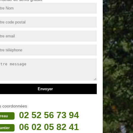
s coordonnées
02 52 56 73 94
reau
06 02 05 82 41
antier