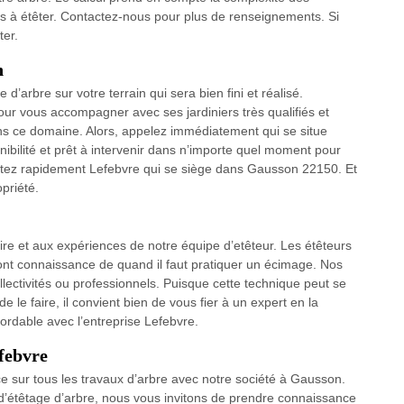
es à étêter. Contactez-nous pour plus de renseignements. Si
ter.
n
d’arbre sur votre terrain qui sera bien fini et réalisé.
our vous accompagner avec ses jardiniers très qualifiés et
s ce domaine. Alors, appelez immédiatement qui se situe
nibilité et prêt à intervenir dans n’importe quel moment pour
actez rapidement Lefebvre qui se siège dans Gausson 22150. Et
opriété.
aire et aux expériences de notre équipe d’etêteur. Les étêteurs
 ont connaissance de quand il faut pratiquer un écimage. Nos
llectivités ou professionnels. Puisque cette technique peut se
de le faire, il convient bien de vous fier à un expert en la
bordable avec l’entreprise Lefebvre.
efebvre
ace sur tous les travaux d’arbre avec notre société à Gausson.
d’étêtage d’arbre, nous vous invitons de prendre connaissance