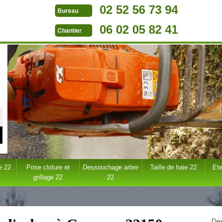
02 52 56 73 94
Bureau
06 02 05 82 41
Chantier
e 22
Pose cloture et
Dessouchage arbre
Taille de haie 22
Ete
grillage 22
22
Dem