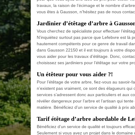
travaux, la raison de l’écimage et le nombre d’arbr
vous êtes à Gausson, n’hésitez pas de nous contac
Jardinier d’étêtage d’arbre à Gausso
Vous cherchez de spécialiste pour effectuer l’étêtage 
N’inquiétez surtout pas parce que Lefebvre est là p
hautement compétents pour ce genre de travail dan
dans Gausson 22150 et il est toujours à votre dispo
vous aider pour les travaux d’étêtage. Donc, cont
choisissez ses jardiniers pour l’étêtage sur votre pr
Un étêteur pour vous aider ?!
Pour l’étêtage de votre arbre, fiez-vous au savoir-f
n’existent pas vraiment, ce sont des élagueurs qui
services s’adressent donc aux particuliers et aux co
révéler dangereux pour l’arbre et l’artisan qui tente 
matière. Bénéficiez d’un service de qualité à prix a
Tarif étêtage d’arbre abordable de L
Bénéficiez d’un service de qualité et toujours effic
Seulement si vous avez un projet dans le domaine 