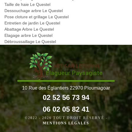
Taille de haie Le Questel
Dessouchage arbre Le Questel
Pose cloture et grillage Le Questel
Entretien de jardin Le Questel
Abattage Arbre Le Questel
Elagage arbre Le Questel
Débroussaillage Le Questel
10 Rue des Églantiers 22970 Ploumagoar
02 52 56 73 94
06 02 05 82 41
©2022 - 2026 TOUT DROIT RÉSERVÉ -
MENTIONS LÉGALES