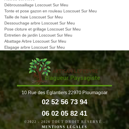
Débroussaillage Loscouet Sur Meu
Tonte et pose gazon en rouleau Loscouet Sur Meu
Taille de haie Loscouet Sur Meu
Dessouchage arbre Loscouet Sur Meu
Pose cloture et grillage Loscouet Sur Meu
Entretien de jardin Loscouet Sur Meu
Abattage Arbre Loscouet Sur Meu
Elagage arbre Loscouet Sur Meu
10 Rue des Églantiers 22970 Ploumagoar
02 52 56 73 94
06 02 05 82 41
©2022 - 2026 TOUT DROIT RÉSERVÉ -
MENTIONS LÉGALES