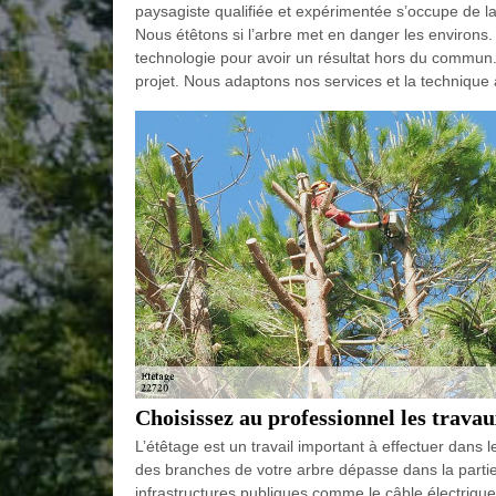
paysagiste qualifiée et expérimentée s’occupe de la
Nous étêtons si l’arbre met en danger les environs
technologie pour avoir un résultat hors du commu
projet. Nous adaptons nos services et la technique à
Choisissez au professionnel les trava
L’étêtage est un travail important à effectuer dans 
des branches de votre arbre dépasse dans la partie
infrastructures publiques comme le câble électrique