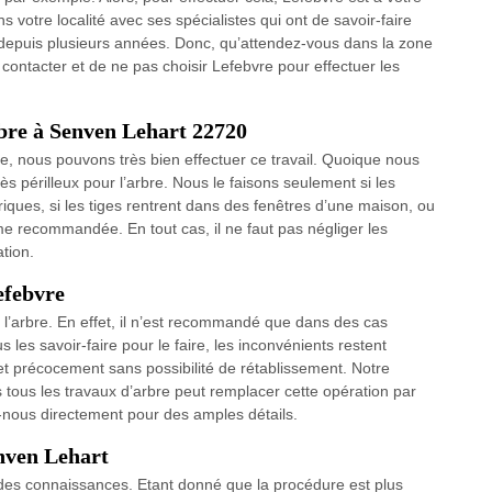
ns votre localité avec ses spécialistes qui ont de savoir-faire
epuis plusieurs années. Donc, qu’attendez-vous dans la zone
ontacter et de ne pas choisir Lefebvre pour effectuer les
rbre à Senven Lehart 22720
e, nous pouvons très bien effectuer ce travail. Quoique nous
s périlleux pour l’arbre. Nous le faisons seulement si les
riques, si les tiges rentrent dans des fenêtres d’une maison, ou
me recommandée. En tout cas, il ne faut pas négliger les
tion.
efebvre
r l’arbre. En effet, il n’est recommandé que dans des cas
 les savoir-faire pour le faire, les inconvénients restent
 et précocement sans possibilité de rétablissement. Notre
 tous les travaux d’arbre peut remplacer cette opération par
z-nous directement pour des amples détails.
nven Lehart
et des connaissances. Etant donné que la procédure est plus