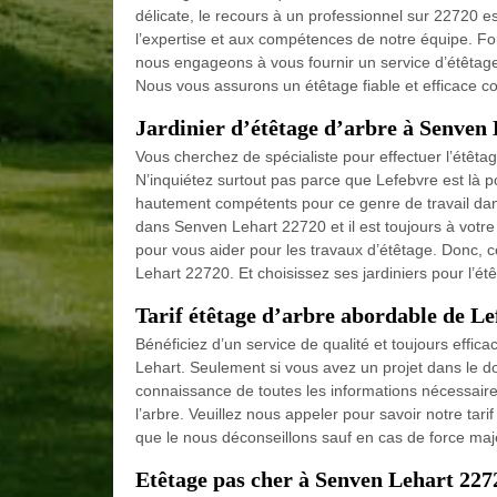
délicate, le recours à un professionnel sur 22720 e
l’expertise et aux compétences de notre équipe. F
nous engageons à vous fournir un service d’étêta
Nous vous assurons un étêtage fiable et efficace co
Jardinier d’étêtage d’arbre à Senven
Vous cherchez de spécialiste pour effectuer l’étêtage 
N’inquiétez surtout pas parce que Lefebvre est là p
hautement compétents pour ce genre de travail dan
dans Senven Lehart 22720 et il est toujours à votre 
pour vous aider pour les travaux d’étêtage. Donc,
Lehart 22720. Et choisissez ses jardiniers pour l’étê
Tarif étêtage d’arbre abordable de L
Bénéficiez d’un service de qualité et toujours effic
Lehart. Seulement si vous avez un projet dans le d
connaissance de toutes les informations nécessaires.
l’arbre. Veuillez nous appeler pour savoir notre tar
que le nous déconseillons sauf en cas de force maje
Etêtage pas cher à Senven Lehart 227