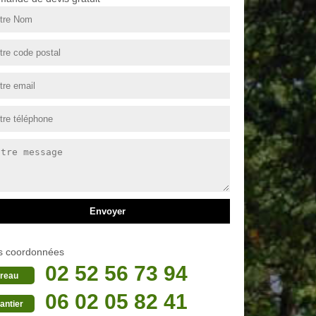
s coordonnées
02 52 56 73 94
reau
06 02 05 82 41
antier