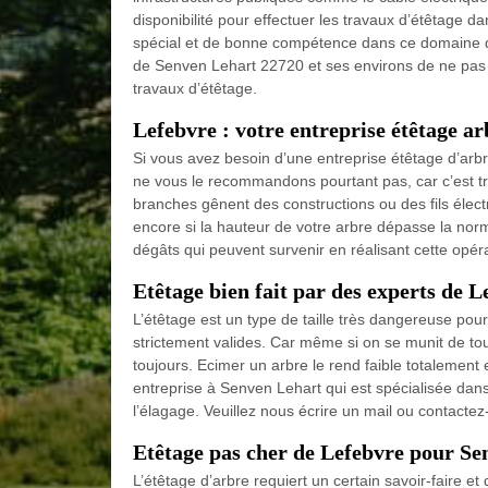
disponibilité pour effectuer les travaux d’étêtage da
spécial et de bonne compétence dans ce domaine d
de Senven Lehart 22720 et ses environs de ne pas c
travaux d’étêtage.
Lefebvre : votre entreprise étêtage a
Si vous avez besoin d’une entreprise étêtage d’arbr
ne vous le recommandons pourtant pas, car c’est trè
branches gênent des constructions ou des fils élect
encore si la hauteur de votre arbre dépasse la nor
dégâts qui peuvent survenir en réalisant cette opéra
Etêtage bien fait par des experts de L
L’étêtage est un type de taille très dangereuse pou
strictement valides. Car même si on se munit de tous
toujours. Ecimer un arbre le rend faible totalement
entreprise à Senven Lehart qui est spécialisée dans
l’élagage. Veuillez nous écrire un mail ou contacte
Etêtage pas cher de Lefebvre pour Se
L’étêtage d’arbre requiert un certain savoir-faire 