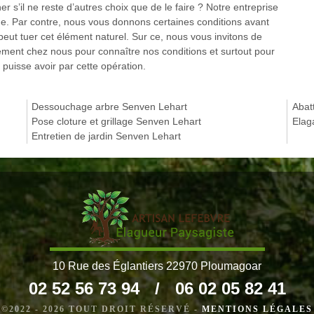
 s’il ne reste d’autres choix que de le faire ? Notre entreprise
que. Par contre, nous vous donnons certaines conditions avant
peut tuer cet élément naturel. Sur ce, nous vous invitons de
tement chez nous pour connaître nos conditions et surtout pour
 puisse avoir par cette opération.
Dessouchage arbre Senven Lehart
Abat
Pose cloture et grillage Senven Lehart
Elag
Entretien de jardin Senven Lehart
10 Rue des Églantiers 22970 Ploumagoar
02 52 56 73 94
/
06 02 05 82 41
©2022 - 2026 TOUT DROIT RÉSERVÉ -
MENTIONS LÉGALES