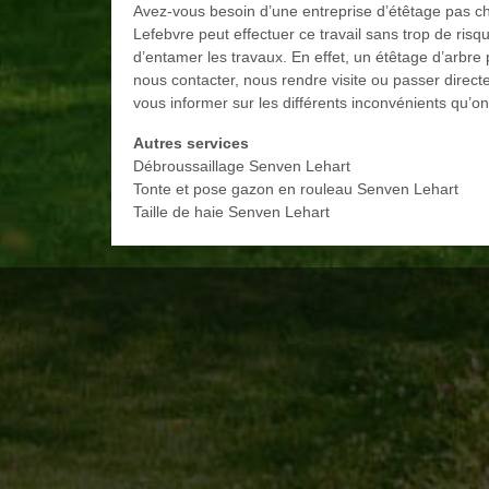
Avez-vous besoin d’une entreprise d’étêtage pas cher
Lefebvre peut effectuer ce travail sans trop de ris
d’entamer les travaux. En effet, un étêtage d’arbre 
nous contacter, nous rendre visite ou passer direc
vous informer sur les différents inconvénients qu’on
Autres services
Débroussaillage Senven Lehart
Tonte et pose gazon en rouleau Senven Lehart
Taille de haie Senven Lehart