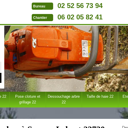
02 52 56 73 94
Bureau
06 02 05 82 41
Chantier
e 22
Pose cloture et
Dessouchage arbre
Taille de haie 22
Ete
grillage 22
22
Dem