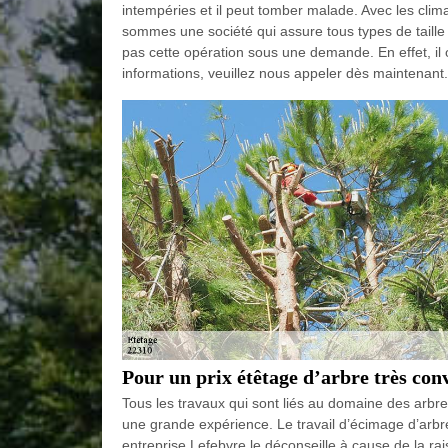
intempéries et il peut tomber malade. Avec les clim
sommes une société qui assure tous types de taille
pas cette opération sous une demande. En effet, il 
informations, veuillez nous appeler dès maintenant.
Pour un prix étêtage d’arbre très con
Tous les travaux qui sont liés au domaine des arbres
une grande expérience. Le travail d’écimage d’arbre 
entreprise Lefebvre le déconseille à cause de la rai