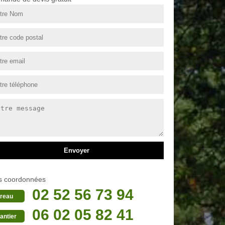
s coordonnées
02 52 56 73 94
reau
06 02 05 82 41
antier