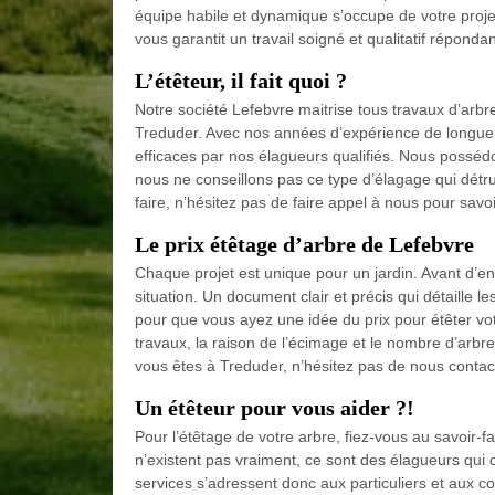
équipe habile et dynamique s’occupe de votre projet
vous garantit un travail soigné et qualitatif réponda
L’étêteur, il fait quoi ?
Notre société Lefebvre maitrise tous travaux d’arb
Treduder. Avec nos années d’expérience de longue d
efficaces par nos élagueurs qualifiés. Nous possédo
nous ne conseillons pas ce type d’élagage qui détrui
faire, n’hésitez pas de faire appel à nous pour savoi
Le prix étêtage d’arbre de Lefebvre
Chaque projet est unique pour un jardin. Avant d’e
situation. Un document clair et précis qui détaille l
pour que vous ayez une idée du prix pour étêter vo
travaux, la raison de l’écimage et le nombre d’arbr
vous êtes à Treduder, n’hésitez pas de nous contac
Un étêteur pour vous aider ?!
Pour l’étêtage de votre arbre, fiez-vous au savoir-f
n’existent pas vraiment, ce sont des élagueurs qui
services s’adressent donc aux particuliers et aux co