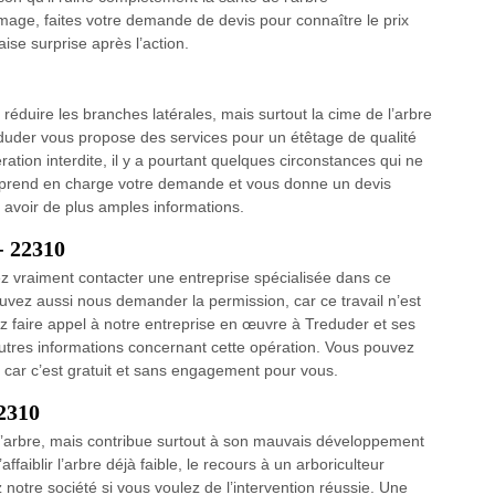
mage, faites votre demande de devis pour connaître le prix
se surprise après l’action.
réduire les branches latérales, mais surtout la cime de l’arbre
eduder vous propose des services pour un étêtage de qualité
ation interdite, il y a pourtant quelques circonstances qui ne
s prend en charge votre demande et vous donne un devis
r avoir de plus amples informations.
- 22310
ez vraiment contacter une entreprise spécialisée dans ce
ez aussi nous demander la permission, car ce travail n’est
z faire appel à notre entreprise en œuvre à Treduder et ses
tres informations concernant cette opération. Vous pouvez
ar c’est gratuit et sans engagement pour vous.
22310
’arbre, mais contribue surtout à son mauvais développement
ffaiblir l’arbre déjà faible, le recours à un arboriculteur
otre société si vous voulez de l’intervention réussie. Une