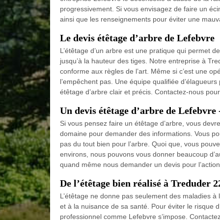
progressivement. Si vous envisagez de faire un éci
ainsi que les renseignements pour éviter une mauvai
Le devis étêtage d’arbre de Lefebvre
L’étêtage d’un arbre est une pratique qui permet de 
jusqu’à la hauteur des tiges. Notre entreprise à Tr
conforme aux règles de l’art. Même si c’est une opér
l’empêchent pas. Une équipe qualifiée d’élagueur
étêtage d’arbre clair et précis. Contactez-nous pou
Un devis étêtage d’arbre de Lefebvre 
Si vous pensez faire un étêtage d’arbre, vous devr
domaine pour demander des informations. Vous pouv
pas du tout bien pour l’arbre. Quoi que, vous pouve
environs, nous pouvons vous donner beaucoup d’au
quand même nous demander un devis pour l’action c
De l’étêtage bien réalisé à Treduder 
L’étêtage ne donne pas seulement des maladies à l
et à la nuisance de sa santé. Pour éviter le risque d’a
professionnel comme Lefebvre s’impose. Contactez n