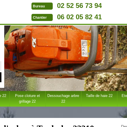
02 52 56 73 94
Bureau
06 02 05 82 41
Chantier
e 22
Pose cloture et
Dessouchage arbre
Taille de haie 22
Ete
grillage 22
22
Dem