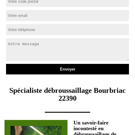
Spécialiste débroussaillage Bourbriac
22390
Un savoir-faire
incontesté en
débroussaillage de