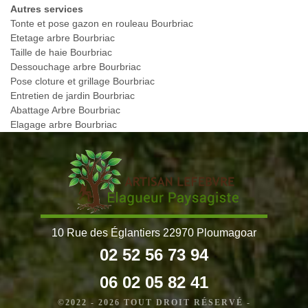
Autres services
Tonte et pose gazon en rouleau Bourbriac
Etetage arbre Bourbriac
Taille de haie Bourbriac
Dessouchage arbre Bourbriac
Pose cloture et grillage Bourbriac
Entretien de jardin Bourbriac
Abattage Arbre Bourbriac
Elagage arbre Bourbriac
10 Rue des Églantiers 22970 Ploumagoar
02 52 56 73 94
06 02 05 82 41
©2022 - 2026 TOUT DROIT RÉSERVÉ -