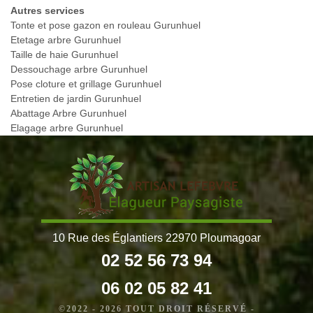
Autres services
Tonte et pose gazon en rouleau Gurunhuel
Etetage arbre Gurunhuel
Taille de haie Gurunhuel
Dessouchage arbre Gurunhuel
Pose cloture et grillage Gurunhuel
Entretien de jardin Gurunhuel
Abattage Arbre Gurunhuel
Elagage arbre Gurunhuel
10 Rue des Églantiers 22970 Ploumagoar
02 52 56 73 94
06 02 05 82 41
©2022 - 2026 TOUT DROIT RÉSERVÉ -