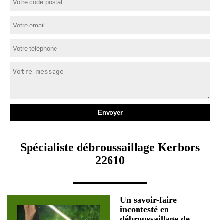
Spécialiste débroussaillage Kerbors
22610
Un savoir-faire
incontesté en
débroussaillage de