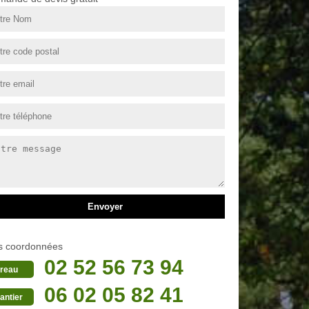
s coordonnées
02 52 56 73 94
reau
06 02 05 82 41
antier