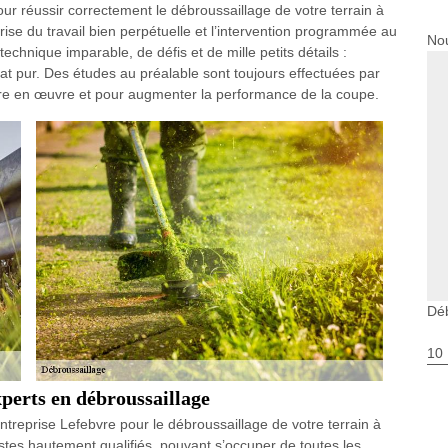
pour réussir correctement le débroussaillage de votre terrain à
rise du travail bien perpétuelle et l’intervention programmée au
Nou
technique imparable, de défis et de mille petits détails :
’état pur. Des études au préalable sont toujours effectuées par
ttre en œuvre et pour augmenter la performance de la coupe.
Dé
10
xperts en débroussaillage
 entreprise Lefebvre pour le débroussaillage de votre terrain à
es hautement qualifiés, pouvant s’occuper de toutes les