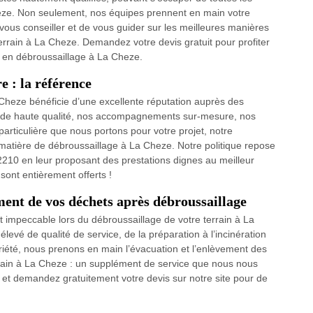
eze. Non seulement, nos équipes prennent en main votre
 vous conseiller et de vous guider sur les meilleures manières
errain à La Cheze. Demandez votre devis gratuit pour profiter
s en débroussaillage à La Cheze.
e : la référence
Cheze bénéficie d’une excellente réputation auprès des
es de haute qualité, nos accompagnements sur-mesure, nos
n particulière que nous portons pour votre projet, notre
atière de débroussaillage à La Cheze. Notre politique repose
 22210 en leur proposant des prestations dignes au meilleur
sont entièrement offerts !
ment de vos déchets après débroussaillage
it impeccable lors du débroussaillage de votre terrain à La
evé de qualité de service, de la préparation à l’incinération
riété, nous prenons en main l’évacuation et l’enlèvement des
rrain à La Cheze : un supplément de service que nous nous
 et demandez gratuitement votre devis sur notre site pour de