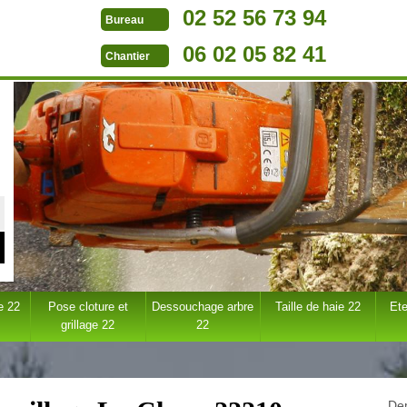
02 52 56 73 94
Bureau
06 02 05 82 41
Chantier
e 22
Pose cloture et
Dessouchage arbre
Taille de haie 22
Ete
grillage 22
22
Dem