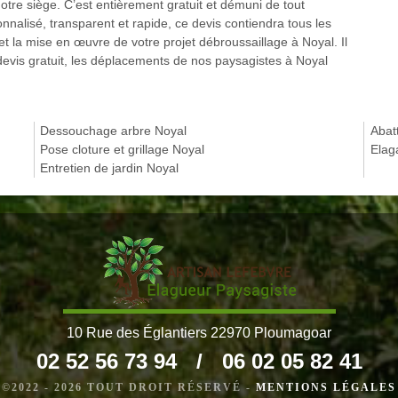
tre siège. C’est entièrement gratuit et démuni de tout
nnalisé, transparent et rapide, ce devis contiendra tous les
 et la mise en œuvre de votre projet débroussaillage à Noyal. Il
 devis gratuit, les déplacements de nos paysagistes à Noyal
Dessouchage arbre Noyal
Abat
Pose cloture et grillage Noyal
Elag
Entretien de jardin Noyal
10 Rue des Églantiers 22970 Ploumagoar
02 52 56 73 94
/
06 02 05 82 41
©2022 - 2026 TOUT DROIT RÉSERVÉ -
MENTIONS LÉGALES