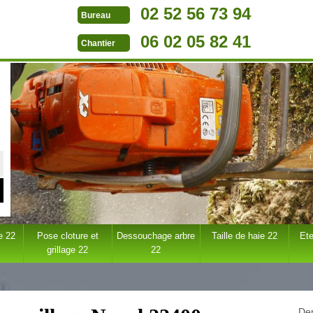
02 52 56 73 94
Bureau
06 02 05 82 41
Chantier
e 22
Pose cloture et
Dessouchage arbre
Taille de haie 22
Ete
grillage 22
22
Dem