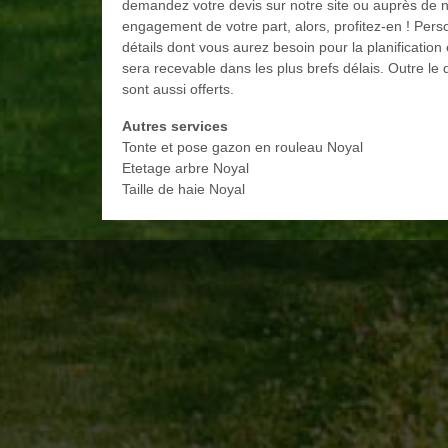
demandez votre devis sur notre site ou auprès de no
engagement de votre part, alors, profitez-en ! Perso
détails dont vous aurez besoin pour la planification
sera recevable dans les plus brefs délais. Outre le
sont aussi offerts.
Autres services
Tonte et pose gazon en rouleau Noyal
Etetage arbre Noyal
Taille de haie Noyal