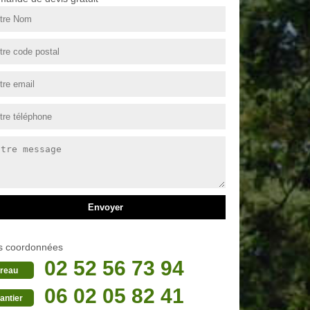
s coordonnées
02 52 56 73 94
reau
06 02 05 82 41
antier