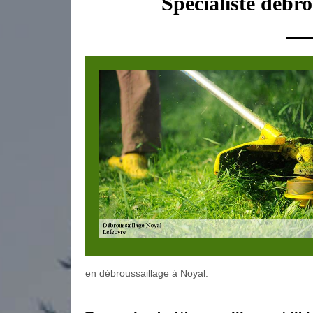
Spécialiste débr
en débroussaillage à Noyal.