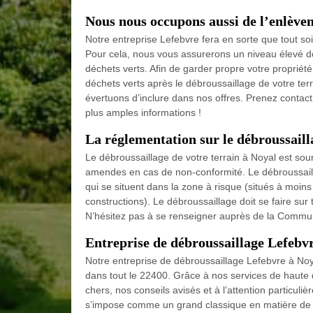
Nous nous occupons aussi de l’enlève
Notre entreprise Lefebvre fera en sorte que tout soi
Pour cela, nous vous assurerons un niveau élevé de 
déchets verts. Afin de garder propre votre propriét
déchets verts après le débroussaillage de votre te
évertuons d’inclure dans nos offres. Prenez contact
plus amples informations !
La réglementation sur le débroussaill
Le débroussaillage de votre terrain à Noyal est soum
amendes en cas de non-conformité. Le débroussailla
qui se situent dans la zone à risque (situés à moi
constructions). Le débroussaillage doit se faire sur t
N’hésitez pas à se renseigner auprès de la Commu
Entreprise de débroussaillage Lefebvr
Notre entreprise de débroussaillage Lefebvre à Noy
dans tout le 22400. Grâce à nos services de haute
chers, nos conseils avisés et à l’attention particuli
s’impose comme un grand classique en matière de d