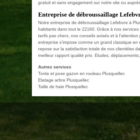
gratuit et sans engagement sur notre site ou auprès
Entreprise de débroussaillage Lefebvr
Notre entreprise de débroussaillage Lefebvre à Plu
habitants dans tout le 22160. Grâce à nos servic
tarifs pas chers, nos conseils avisés et à l’attentio
entreprise s’impose comme un grand classique en ma
repose sur la satisfaction totale de nos clientèles
meilleur rapport qualité prix. Etudes, déplacements
Autres services
Tonte et pose gazon en rouleau Plusquellec
Etetage arbre Plusquellec
Taille de haie Plusquellec