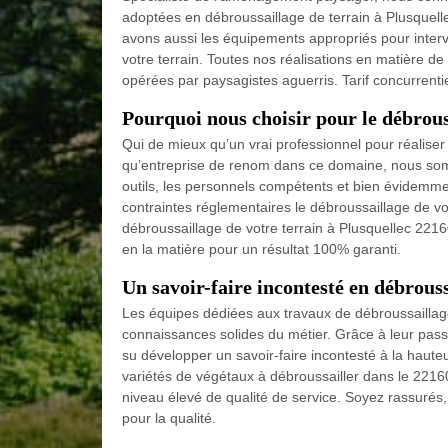
adoptées en débroussaillage de terrain à Plusquelle
avons aussi les équipements appropriés pour interven
votre terrain. Toutes nos réalisations en matière de
opérées par paysagistes aguerris. Tarif concurrentie
Pourquoi nous choisir pour le débrouss
Qui de mieux qu’un vrai professionnel pour réaliser 
qu’entreprise de renom dans ce domaine, nous so
outils, les personnels compétents et bien évidemmen
contraintes réglementaires le débroussaillage de vo
débroussaillage de votre terrain à Plusquellec 22160
en la matière pour un résultat 100% garanti.
Un savoir-faire incontesté en débrouss
Les équipes dédiées aux travaux de débroussaillage
connaissances solides du métier. Grâce à leur passi
su développer un savoir-faire incontesté à la hauteu
variétés de végétaux à débroussailler dans le 2216
niveau élevé de qualité de service. Soyez rassurés,
pour la qualité.