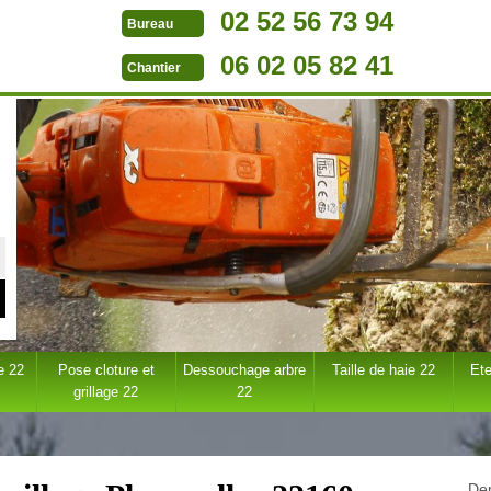
02 52 56 73 94
Bureau
06 02 05 82 41
Chantier
e 22
Pose cloture et
Dessouchage arbre
Taille de haie 22
Ete
grillage 22
22
Dem