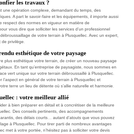
onfier les travaux ?
 est une opération complexe, demandant du temps, des
es. A part le savoir-faire et les équipements, il importe aussi
 le respect des normes en vigueur en matière de
our vous dire que solliciter les services d’un professionnel
 débroussaillage de votre terrain à Plusquellec. Avec un expert,
 de privilège.
rendu esthétique de votre paysage
e plus esthétique votre terrain, de créer un nouveau paysage
égétaux. En tant qu’entreprise de paysagiste, nous sommes en
e vert unique sur votre terrain débroussaillé à Plusquellec.
 l’aspect en général de votre terrain à Plusquellec et
tre terre un lieu de détente où s’allie naturelle et harmonie.
ellec : votre meilleur allié
er à bien préparer en détail et à concrétiser de la meilleure
quellec. Des conseils pertinents, des accompagnements
garantis, des délais courts… autant d’atouts que vous pouvez
illage à Plusquellec. Pour tirer parti de nombreux avantages
c met à votre portée, n’hésitez pas à solliciter votre devis