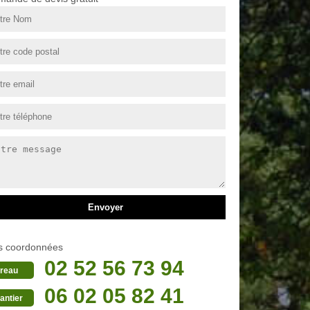
s coordonnées
02 52 56 73 94
reau
06 02 05 82 41
antier