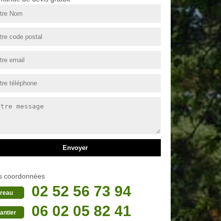
s coordonnées
02 52 56 73 94
reau
06 02 05 82 41
antier