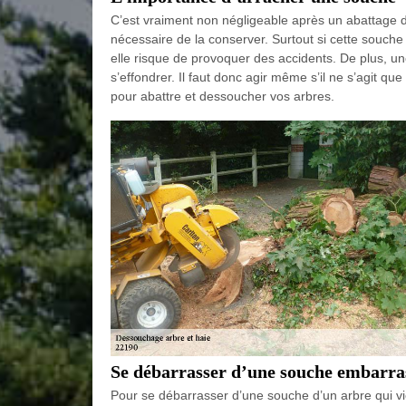
C’est vraiment non négligeable après un abattage d’
nécessaire de la conserver. Surtout si cette souche 
elle risque de provoquer des accidents. De plus, une
s’effondrer. Il faut donc agir même s’il ne s’agit qu
pour abattre et dessoucher vos arbres.
Se débarrasser d’une souche embarras
Pour se débarrasser d’une souche d’un arbre qui vie