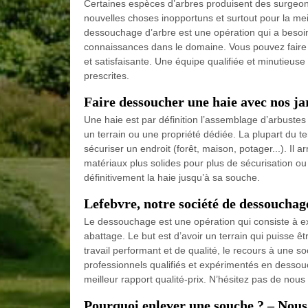
Certaines espèces d’arbres produisent des surgeons
nouvelles choses inopportuns et surtout pour la meil
dessouchage d’arbre est une opération qui a besoin
connaissances dans le domaine. Vous pouvez faire c
et satisfaisante. Une équipe qualifiée et minutieu
prescrites.
Faire dessoucher une haie avec nos ja
Une haie est par définition l’assemblage d’arbustes 
un terrain ou une propriété dédiée. La plupart du te
sécuriser un endroit (forêt, maison, potager...). Il a
matériaux plus solides pour plus de sécurisation o
définitivement la haie jusqu’à sa souche.
Lefebvre, notre société de dessoucha
Le dessouchage est une opération qui consiste à ext
abattage. Le but est d’avoir un terrain qui puisse êt
travail performant et de qualité, le recours à un
professionnels qualifiés et expérimentés en dessou
meilleur rapport qualité-prix. N’hésitez pas de nous
Pourquoi enlever une souche ? – Nous