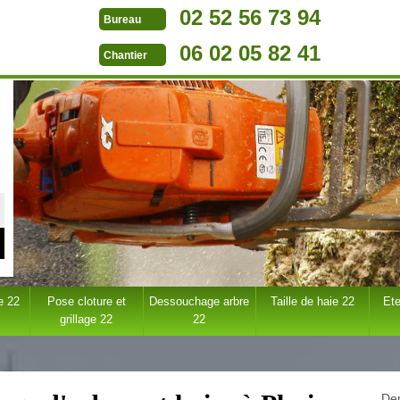
02 52 56 73 94
Bureau
06 02 05 82 41
Chantier
e 22
Pose cloture et
Dessouchage arbre
Taille de haie 22
Ete
grillage 22
22
Dem