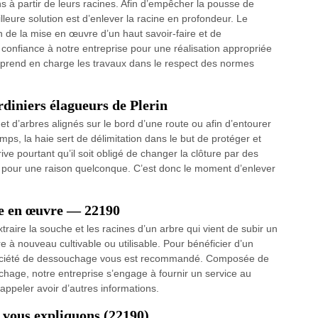
 à partir de leurs racines. Afin d’empêcher la pousse de
leure solution est d’enlever la racine en profondeur. Le
 de la mise en œuvre d’un haut savoir-faire et de
onfiance à notre entreprise pour une réalisation appropriée
se prend en charge les travaux dans le respect des normes
rdiniers élagueurs de Plerin
et d’arbres alignés sur le bord d’une route ou afin d’entourer
mps, la haie sert de délimitation dans le but de protéger et
rrive pourtant qu’il soit obligé de changer la clôture par des
u pour une raison quelconque. C’est donc le moment d’enlever
ge en œuvre — 22190
raire la souche et les racines d’un arbre qui vient de subir un
re à nouveau cultivable ou utilisable. Pour bénéficier d’un
e société de dessouchage vous est recommandé. Composée de
chage, notre entreprise s’engage à fournir un service au
 appeler avoir d’autres informations.
 vous expliquons (22190)