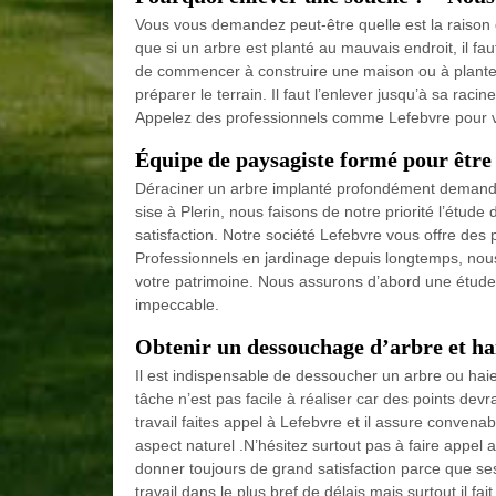
Vous vous demandez peut-être quelle est la raison 
que si un arbre est planté au mauvais endroit, il fa
de commencer à construire une maison ou à planter
préparer le terrain. Il faut l’enlever jusqu’à sa rac
Appelez des professionnels comme Lefebvre pour vo
Équipe de paysagiste formé pour être
Déraciner un arbre implanté profondément demande l
sise à Plerin, nous faisons de notre priorité l’étud
satisfaction. Notre société Lefebvre vous offre des 
Professionnels en jardinage depuis longtemps, nou
votre patrimoine. Nous assurons d’abord une étude a
impeccable.
Obtenir un dessouchage d’arbre et hai
Il est indispensable de dessoucher un arbre ou hai
tâche n’est pas facile à réaliser car des points de
travail faites appel à Lefebvre et il assure convena
aspect naturel .N’hésitez surtout pas à faire appel a
donner toujours de grand satisfaction parce que se
travail dans le plus bref de délais mais surtout il f