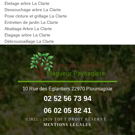
Etetage arbre La Clarte
Dessouchage arbre La Clarte
Pose cloture et grillage La Clarte
Entretien de jardin La Clarte
Abattage Arbre La Clarte
Elagage arbre La Clarte
Débroussaillage La Clarte
10 Rue des Églantiers 22970 Ploumagoar
02 52 56 73 94
06 02 05 82 41
©2022 - 2026 TOUT DROIT RÉSERVÉ -
MENTIONS LÉGALES