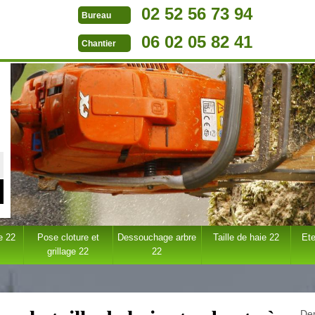
02 52 56 73 94
Bureau
06 02 05 82 41
Chantier
e 22
Pose cloture et
Dessouchage arbre
Taille de haie 22
Ete
grillage 22
22
Dem