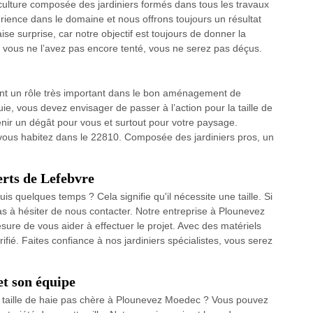
ulture composée des jardiniers formés dans tous les travaux
érience dans le domaine et nous offrons toujours un résultat
ise surprise, car notre objectif est toujours de donner la
i vous ne l’avez pas encore tenté, vous ne serez pas déçus.
 tient un rôle très important dans le bon aménagement de
luie, vous devez envisager de passer à l’action pour la taille de
enir un dégât pour vous et surtout pour votre paysage.
i vous habitez dans le 22810. Composée des jardiniers pros, un
perts de Lefebvre
uis quelques temps ? Cela signifie qu'il nécessite une taille. Si
pas à hésiter de nous contacter. Notre entreprise à Plounevez
ure de vous aider à effectuer le projet. Avec des matériels
rifié. Faites confiance à nos jardiniers spécialistes, vous serez
et son équipe
e taille de haie pas chère à Plounevez Moedec ? Vous pouvez