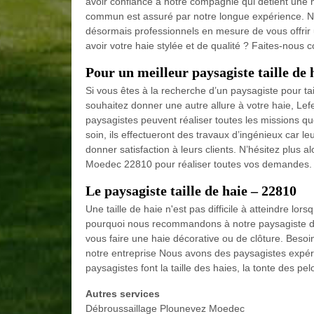
avoir confiance à notre compagnie qui détient une no
commun est assuré par notre longue expérience. N
désormais professionnels en mesure de vous offrir un
avoir votre haie stylée et de qualité ? Faites-nous 
Pour un meilleur paysagiste taille de
Si vous êtes à la recherche d’un paysagiste pour tai
souhaitez donner une autre allure à votre haie, Le
paysagistes peuvent réaliser toutes les missions qu
soin, ils effectueront des travaux d’ingénieux car le
donner satisfaction à leurs clients. N’hésitez plus 
Moedec 22810 pour réaliser toutes vos demandes.
Le paysagiste taille de haie – 22810
Une taille de haie n'est pas difficile à atteindre l
pourquoi nous recommandons à notre paysagiste de 
vous faire une haie décorative ou de clôture. Besoi
notre entreprise Nous avons des paysagistes expér
paysagistes font la taille des haies, la tonte des pelo
Autres services
Débroussaillage Plounevez Moedec