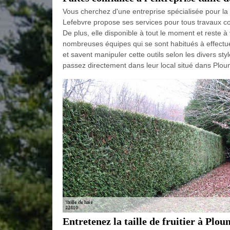
Vous cherchez d'une entreprise spécialisée pour la
Lefebvre propose ses services pour tous travaux co
De plus, elle disponible à tout le moment et reste
nombreuses équipes qui se sont habitués à effectuer
et savent manipuler cette outils selon les divers 
passez directement dans leur local situé dans Pl
Entretenez la taille de fruitier à Plo