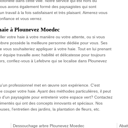
toriété dans cette ville. Notre service qui est hors du
ous avons également formé des paysagistes qui sont
 travail à la fois satisfaisant et très plaisant. Aimerez-vous
confiance et vous verrez.
 haie à Plounevez Moedec
ller votre haie à votre manière ou votre attente, ou si vous
febvre possède la meilleure personne dédiée pour vous. Ses
e vous souhaiteriez appliquer à votre haie. Tout en lui prenant
ur équipe travaille avec habilité et délicatesse pour toujours
alors, confiez-vous à Lefebvre qui se localise dans Plounevez
orsqu'un professionnel met en œuvre son expérience. C'est
couper votre haie. Ayant des méthodes particulières, il peut
n d'un paysagiste pour entretenir votre espace vert? Contactez
imentés qui ont des concepts innovants et spéciaux. Nos
uses, l'entretien des jardins, la plantation de fleurs, etc.
Dessouchage arbre Plounevez Moedec
Abat