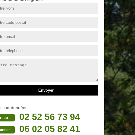
s coordonnées
02 52 56 73 94
reau
06 02 05 82 41
antier