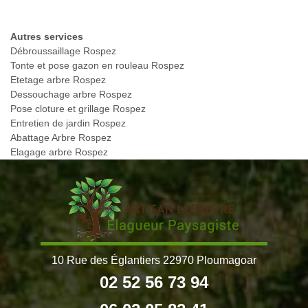
Autres services
Débroussaillage Rospez
Tonte et pose gazon en rouleau Rospez
Etetage arbre Rospez
Dessouchage arbre Rospez
Pose cloture et grillage Rospez
Entretien de jardin Rospez
Abattage Arbre Rospez
Elagage arbre Rospez
10 Rue des Églantiers 22970 Ploumagoar
02 52 56 73 94