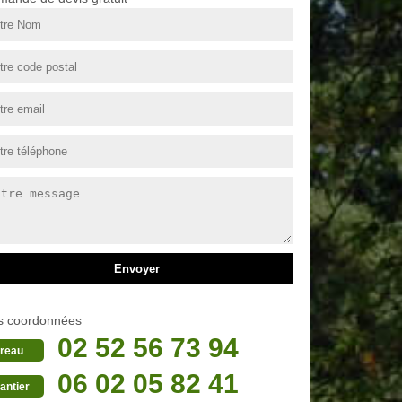
s coordonnées
02 52 56 73 94
reau
06 02 05 82 41
antier