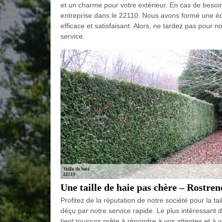
et un charme pour votre extérieur. En cas de besoin
entreprise dans le 22110. Nous avons formé une équi
efficace et satisfaisant. Alors, ne tardez pas pou
service.
Une taille de haie pas chère – Rostren
Profitez de la réputation de notre société pour la t
déçu par notre service rapide. Le plus intéressant d
tient toujours prête à répondre à vos attentes et à 