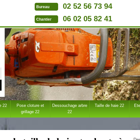
02 52 56 73 94
Bureau
06 02 05 82 41
Chantier
e 22
Pose cloture et
Dessouchage arbre
Taille de haie 22
Ete
grillage 22
22
Dem