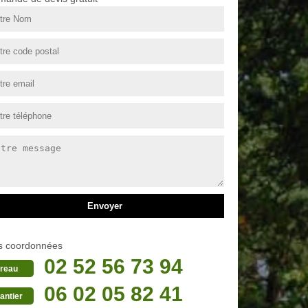
s coordonnées
02 52 56 73 94
reau
06 02 05 82 41
antier