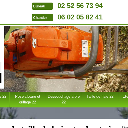
02 52 56 73 94
Bureau
06 02 05 82 41
Chantier
e 22
Pose cloture et
Dessouchage arbre
Taille de haie 22
Ete
grillage 22
22
Dem