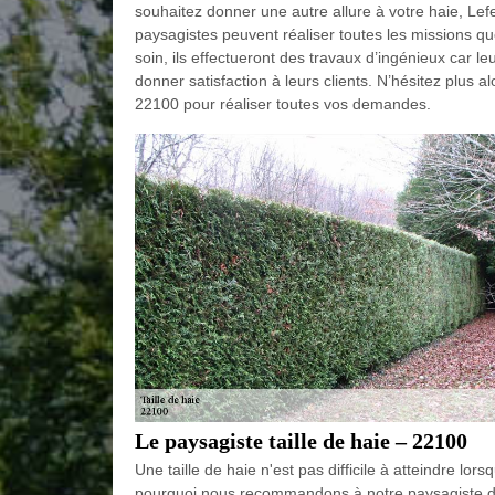
souhaitez donner une autre allure à votre haie, Le
paysagistes peuvent réaliser toutes les missions qu
soin, ils effectueront des travaux d’ingénieux car le
donner satisfaction à leurs clients. N’hésitez plus a
22100 pour réaliser toutes vos demandes.
Le paysagiste taille de haie – 22100
Une taille de haie n'est pas difficile à atteindre l
pourquoi nous recommandons à notre paysagiste de 