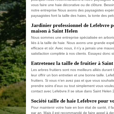
vous faire une haie décorative ou de clôture. Besoi
notre entreprise Nous avons des paysagistes expér
paysagistes font la taille des haies, la tonte des pelo
Jardinier professionnel de Lefebvre po
maison à Saint Helen
Nous sommes une entreprise spécialisée en arboric
liés à la taille de haie. Nous avons une grande exp
efficace et sûr. Avec nous, il n’y a jamais une mauva
satisfaction complète à nos clients. Essayez donc s
Entretenez la taille de fruitier à Sain
Les arbres fruitiers sont nos meilleurs alliés durant 
leur offrir un bon entretien et une bonne taille. Lef
fruitiers. Si vous n’en avez pas et que vous souhait
prendre soins d’eux ou tout simplement vous voulez 
contact avec Lefebvre.Il se situe dans Saint Helen 
Société taille de haie Lefebvre pour v
Pour maintenir votre haie en bon état de santé, il f
par an. Mais il est recommandé de faire appel à d