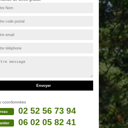
s coordonnées
02 52 56 73 94
reau
06 02 05 82 41
antier