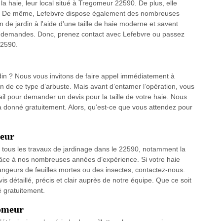
a haie, leur local situé à Tregomeur 22590. De plus, elle
ute. De même, Lefebvre dispose également des nombreuses
n de jardin à l'aide d'une taille de haie moderne et savent
vos demandes. Donc, prenez contact avec Lefebvre ou passez
22590.
ardin ? Nous vous invitons de faire appel immédiatement à
n de ce type d’arbuste. Mais avant d’entamer l’opération, vous
il pour demander un devis pour la taille de votre haie. Nous
a donné gratuitement. Alors, qu’est-ce que vous attendez pour
meur
ur tous les travaux de jardinage dans le 22590, notamment la
grâce à nos nombreuses années d’expérience. Si votre haie
geurs de feuilles mortes ou des insectes, contactez-nous.
 détaillé, précis et clair auprès de notre équipe. Que ce soit
é gratuitement.
gomeur