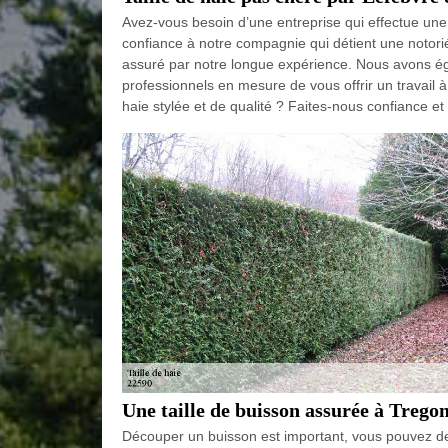
Avez-vous besoin d’une entreprise qui effectue une
confiance à notre compagnie qui détient une notorié
assuré par notre longue expérience. Nous avons é
professionnels en mesure de vous offrir un travail à 
haie stylée et de qualité ? Faites-nous confiance et
Une taille de buisson assurée à Treg
Découper un buisson est important, vous pouvez dem