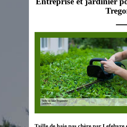
Entreprise et jardinier po
Trego
Taille de haie pas chère par Lefebvre 