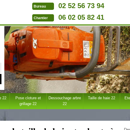
02 52 56 73 94
Bureau
06 02 05 82 41
Chantier
e 22
Pose cloture et
Dessouchage arbre
Taille de haie 22
Ete
grillage 22
22
Dem