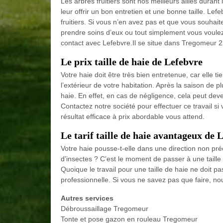
Les arbres fruitiers sont nos meilleurs alliés durant 
leur offrir un bon entretien et une bonne taille. Lef
fruitiers. Si vous n’en avez pas et que vous souhait
prendre soins d’eux ou tout simplement vous voulez 
contact avec Lefebvre.Il se situe dans Tregomeur 2
Le prix taille de haie de Lefebvre
Votre haie doit être très bien entretenue, car elle
l’extérieur de votre habitation. Après la saison de p
haie. En effet, en cas de négligence, cela peut dev
Contactez notre société pour effectuer ce travail s
résultat efficace à prix abordable vous attend.
Le tarif taille de haie avantageux de 
Votre haie pousse-t-elle dans une direction non pré
d’insectes ? C’est le moment de passer à une taille
Quoique le travail pour une taille de haie ne doit p
professionnelle. Si vous ne savez pas que faire, no
Autres services
Débroussaillage Tregomeur
Tonte et pose gazon en rouleau Tregomeur