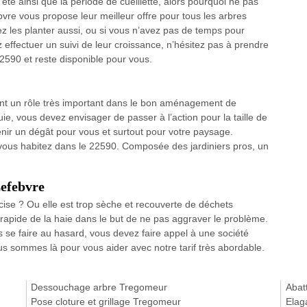
l’été ainsi que la période de cueillette, alors pourquoi ne pas
ebvre vous propose leur meilleur offre pour tous les arbres
ez les planter aussi, ou si vous n’avez pas de temps pour
effectuer un suivi de leur croissance, n’hésitez pas à prendre
2590 et reste disponible pour vous.
 tient un rôle très important dans le bon aménagement de
luie, vous devez envisager de passer à l’action pour la taille de
enir un dégât pour vous et surtout pour votre paysage.
i vous habitez dans le 22590. Composée des jardiniers pros, un
Lefebvre
cise ? Ou elle est trop sèche et recouverte de déchets
 rapide de la haie dans le but de ne pas aggraver le problème.
as se faire au hasard, vous devez faire appel à une société
us sommes là pour vous aider avec notre tarif très abordable.
Dessouchage arbre Tregomeur
Abat
Pose cloture et grillage Tregomeur
Elag