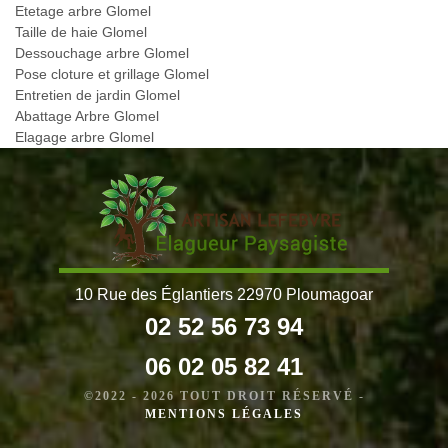
Etetage arbre Glomel
Taille de haie Glomel
Dessouchage arbre Glomel
Pose cloture et grillage Glomel
Entretien de jardin Glomel
Abattage Arbre Glomel
Elagage arbre Glomel
10 Rue des Églantiers 22970 Ploumagoar
02 52 56 73 94
06 02 05 82 41
©2022 - 2026 TOUT DROIT RÉSERVÉ -
MENTIONS LÉGALES