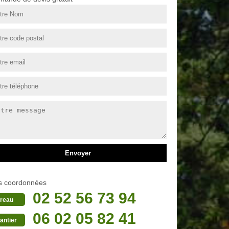
s coordonnées
02 52 56 73 94
reau
06 02 05 82 41
antier