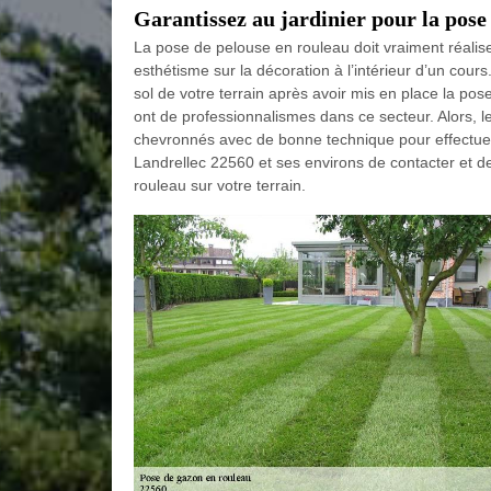
Garantissez au jardinier pour la pose
La pose de pelouse en rouleau doit vraiment réalise
esthétisme sur la décoration à l’intérieur d’un cour
sol de votre terrain après avoir mis en place la po
ont de professionnalismes dans ce secteur. Alors, le
chevronnés avec de bonne technique pour effectuer 
Landrellec 22560 et ses environs de contacter et de
rouleau sur votre terrain.