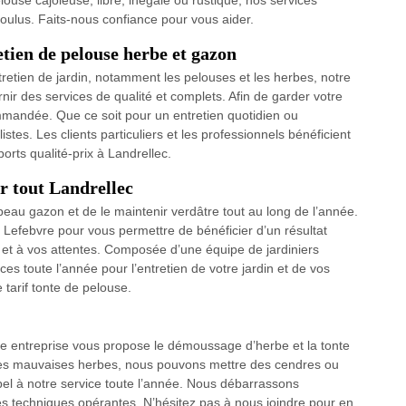
use cajoleuse, libre, inégale ou rustique, nos services
 voulus. Faits-nous confiance pour vous aider.
tien de pelouse herbe et gazon
retien de jardin, notamment les pelouses et les herbes, notre
ir des services de qualité et complets. Afin de garder votre
ommandée. Que ce soit pour un entretien quotidien ou
tes. Les clients particuliers et les professionnels bénéficient
ports qualité-prix à Landrellec.
r tout Landrellec
eau gazon et de le maintenir verdâtre tout au long de l’année.
e Lefebvre pour vous permettre de bénéficier d’un résultat
s et à vos attentes. Composée d’une équipe de jardiniers
es toute l’année pour l’entretien de votre jardin et de vos
tarif tonte de pelouse.
tre entreprise vous propose le démoussage d’herbe et la tonte
r des mauvaises herbes, nous pouvons mettre des cendres ou
pel à notre service toute l’année. Nous débarrassons
s techniques opérantes. N’hésitez pas à nous joindre pour en