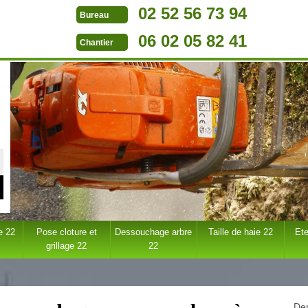
02 52 56 73 94
Bureau
06 02 05 82 41
Chantier
e 22
Pose cloture et
Dessouchage arbre
Taille de haie 22
Ete
grillage 22
22
Dem