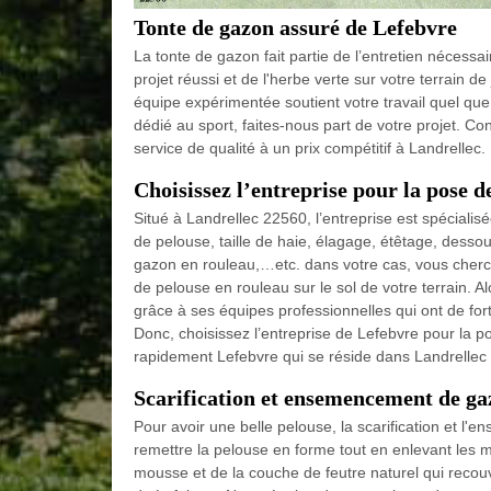
Tonte de gazon assuré de Lefebvre
La tonte de gazon fait partie de l’entretien nécess
projet réussi et de l'herbe verte sur votre terrain de
équipe expérimentée soutient votre travail quel que 
dédié au sport, faites-nous part de votre projet. Con
service de qualité à un prix compétitif à Landrellec.
Choisissez l’entreprise pour la pose d
Situé à Landrellec 22560, l’entreprise est spécialis
de pelouse, taille de haie, élagage, étêtage, desso
gazon en rouleau,…etc. dans votre cas, vous cherche
de pelouse en rouleau sur le sol de votre terrain. Al
grâce à ses équipes professionnelles qui ont de f
Donc, choisissez l’entreprise de Lefebvre pour la po
rapidement Lefebvre qui se réside dans Landrellec
Scarification et ensemencement de ga
Pour avoir une belle pelouse, la scarification et 
remettre la pelouse en forme tout en enlevant les 
mousse et de la couche de feutre naturel qui recouvr