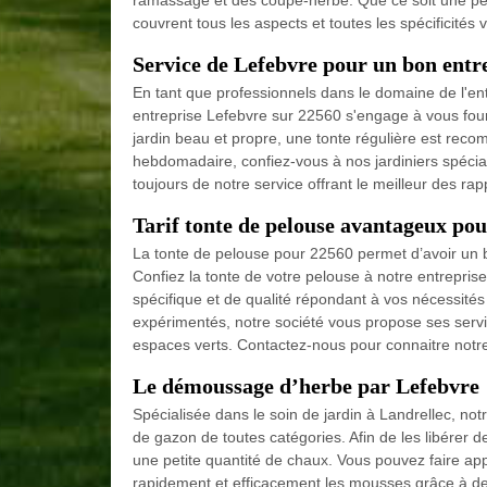
ramassage et des coupe-herbe. Que ce soit une pelo
couvrent tous les aspects et toutes les spécificités
Service de Lefebvre pour un bon entre
En tant que professionnels dans le domaine de l'ent
entreprise Lefebvre sur 22560 s'engage à vous fourn
jardin beau et propre, une tonte régulière est rec
hebdomadaire, confiez-vous à nos jardiniers spécialis
toujours de notre service offrant le meilleur des rap
Tarif tonte de pelouse avantageux pou
La tonte de pelouse pour 22560 permet d’avoir un b
Confiez la tonte de votre pelouse à notre entrepris
spécifique et de qualité répondant à vos nécessité
expérimentés, notre société vous propose ses servic
espaces verts. Contactez-nous pour connaitre notre 
Le démoussage d’herbe par Lefebvre
Spécialisée dans le soin de jardin à Landrellec, no
de gazon de toutes catégories. Afin de les libére
une petite quantité de chaux. Vous pouvez faire ap
rapidement et efficacement les mousses grâce à de