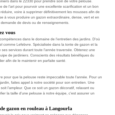
diniers dans le 22330 pour prendre soin de votre pelouse.
e de l’art pour pourvoir une excellente scarification et un bon
éduire, voire à supprimer définitivement les mousses afin de
ise à vous produire un gazon extraordinaire, dense, vert et en
re demande de devis ou de renseignements.
ez vous
s compétences dans le domaine de l'entretien des jardins. D'où
nel comme Lefebvre. Spécialisée dans la tonte de gazon et la
e ses services durant toute l'année traversée. Obtenez une
quipe de jardiniers. Conscients des résultats bénéfiques du
er afin de le maintenir en parfaite santé.
aire pour que la pelouse reste impeccable toute l’année. Pour un
 jardin, faites appel à notre société pour son entretien. Une
soit l’ampleur. Que ce soit un gazon décoratif, relaxant ou
fier la taille d’une pelouse à notre équipe, c'est assurer un
 de gazon en rouleau à Langourla