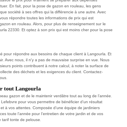
aut savoir le prix pour vraiment se préparer aux dépenses
ctuer. En fait, pour la pose de gazon en rouleau, les gens
ue société à ses offres qui la différencie à une autre. Avec
vous répondre toutes les informations de prix qui est
gazon en rouleau. Alors, pour plus de renseignement sur le
ourla 22330. Et optez à son prix qui est moins cher pour la pose
té pour répondre aux besoins de chaque client à Langourla. Et
air. Avec nous, il n'y a pas de mauvaise surprise en vue. Nous
sieurs points contribuent à notre calcul, à noter la surface de
collecte des déchets et les exigences du client. Contactez-
vous.
ur tout Langourla
eau gazon et de le maintenir verdâtre tout au long de l’année.
e Lefebvre pour vous permettre de bénéficier d’un résultat
s et à vos attentes. Composée d’une équipe de jardiniers
es toute l’année pour l’entretien de votre jardin et de vos
tarif tonte de pelouse.