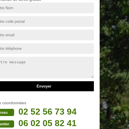
s coordonnées
02 52 56 73 94
reau
06 02 05 82 41
antier