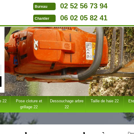
02 52 56 73 94
Bureau
06 02 05 82 41
Chantier
e 22
Pose cloture et
Dessouchage arbre
Taille de haie 22
Ete
grillage 22
22
Dem