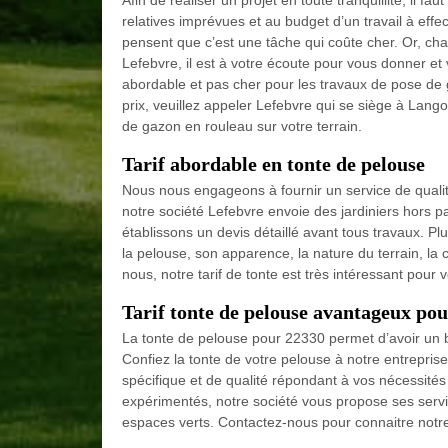
Afin de réaliser un projet en toute tranquillité, il f
relatives imprévues et au budget d’un travail à effe
pensent que c’est une tâche qui coûte cher. Or, chaq
Lefebvre, il est à votre écoute pour vous donner et 
abordable et pas cher pour les travaux de pose de 
prix, veuillez appeler Lefebvre qui se siège à Lang
de gazon en rouleau sur votre terrain.
Tarif abordable en tonte de pelouse
Nous nous engageons à fournir un service de quali
notre société Lefebvre envoie des jardiniers hors p
établissons un devis détaillé avant tous travaux. Plu
la pelouse, son apparence, la nature du terrain, la 
nous, notre tarif de tonte est très intéressant pour 
Tarif tonte de pelouse avantageux po
La tonte de pelouse pour 22330 permet d’avoir un b
Confiez la tonte de votre pelouse à notre entrepris
spécifique et de qualité répondant à vos nécessité
expérimentés, notre société vous propose ses servic
espaces verts. Contactez-nous pour connaitre notre 