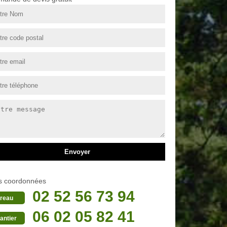
s coordonnées
02 52 56 73 94
reau
06 02 05 82 41
antier