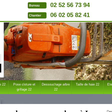
02 52 56 73 94
Bureau
06 02 05 82 41
Chantier
e 22
Pose cloture et
Dessouchage arbre
Taille de haie 22
Ete
grillage 22
22
Dem