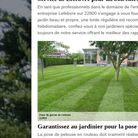
En tant que professionnels dans le domaine de l'ent
entreprise Lefebvre sur 22800 s'engage à vous fourn
jardin beau et propre, une tonte régulière est rec
hebdomadaire, confiez-vous à nos jardiniers spécialis
toujours de notre service offrant le meilleur des rapp
Garantissez au jardinier pour la pose
La pose de pelouse en rouleau doit vraiment réalise