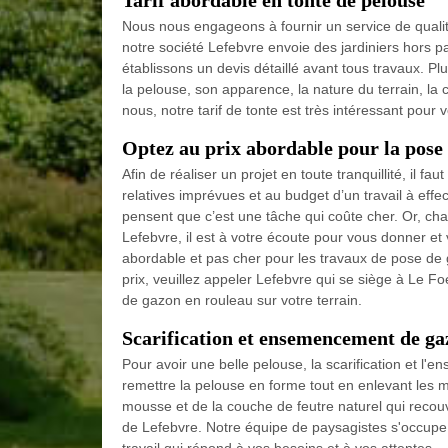
Tarif abordable en tonte de pelouse
Nous nous engageons à fournir un service de qualit
notre société Lefebvre envoie des jardiniers hors p
établissons un devis détaillé avant tous travaux. Plu
la pelouse, son apparence, la nature du terrain, la 
nous, notre tarif de tonte est très intéressant pour 
Optez au prix abordable pour la pose 
Afin de réaliser un projet en toute tranquillité, il f
relatives imprévues et au budget d’un travail à effe
pensent que c’est une tâche qui coûte cher. Or, chaq
Lefebvre, il est à votre écoute pour vous donner et 
abordable et pas cher pour les travaux de pose de 
prix, veuillez appeler Lefebvre qui se siège à Le Fo
de gazon en rouleau sur votre terrain.
Scarification et ensemencement de ga
Pour avoir une belle pelouse, la scarification et 
remettre la pelouse en forme tout en enlevant les 
mousse et de la couche de feutre naturel qui recouvr
de Lefebvre. Notre équipe de paysagistes s'occupe