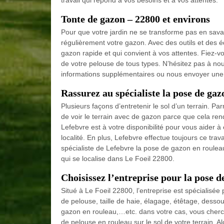
travail qui répond à vos besoins et à vos attentes.
Tonte de gazon – 22800 et environs
Pour que votre jardin ne se transforme pas en savan
régulièrement votre gazon. Avec des outils et des 
gazon rapide et qui convient à vos attentes. Fiez-vou
de votre pelouse de tous types. N’hésitez pas à nou
informations supplémentaires ou nous envoyer un
Rassurez au spécialiste la pose de gaz
Plusieurs façons d’entretenir le sol d’un terrain. Pa
de voir le terrain avec de gazon parce que cela ren
Lefebvre est à votre disponibilité pour vous aider 
localité. En plus, Lefebvre effectue toujours ce trav
spécialiste de Lefebvre la pose de gazon en roulea
qui se localise dans Le Foeil 22800.
Choisissez l’entreprise pour la pose d
Situé à Le Foeil 22800, l’entreprise est spécialisée
de pelouse, taille de haie, élagage, étêtage, desso
gazon en rouleau,…etc. dans votre cas, vous cherche
de pelouse en rouleau sur le sol de votre terrain. Al