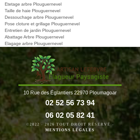
Etetage arbre Plouguernevel
Taille de haie Plouguernevel
Dessouchage arbre Plouguernevel
Pose cloture et grillage Plouguernevel
Entretien de jardin Plouguernevel
Abattage Arbre Plouguernevel
Elagage arbre Plouguernevel
10 Rue des Églantiers 22970 Ploumagoar
02 52 56 73 94
06 02 05 82 41
©2022 - 2026 TOUT DROIT RÉSERVÉ -
MENTIONS LÉGALES