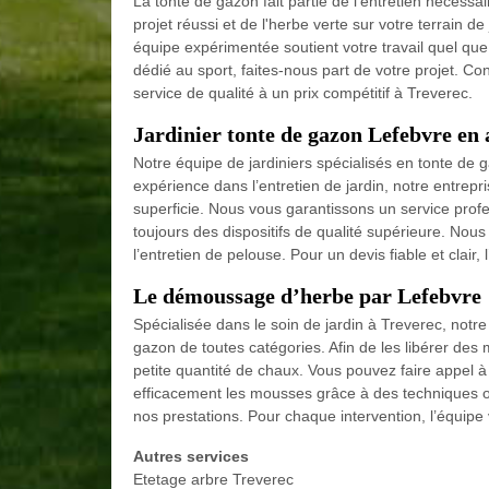
La tonte de gazon fait partie de l’entretien nécess
projet réussi et de l'herbe verte sur votre terrain de
équipe expérimentée soutient votre travail quel que 
dédié au sport, faites-nous part de votre projet. Con
service de qualité à un prix compétitif à Treverec.
Jardinier tonte de gazon Lefebvre en a
Notre équipe de jardiniers spécialisés en tonte de 
expérience dans l’entretien de jardin, notre entrepri
superficie. Nous vous garantissons un service profe
toujours des dispositifs de qualité supérieure. Nous
l’entretien de pelouse. Pour un devis fiable et clair,
Le démoussage d’herbe par Lefebvre
Spécialisée dans le soin de jardin à Treverec, notr
gazon de toutes catégories. Afin de les libérer d
petite quantité de chaux. Vous pouvez faire appel 
efficacement les mousses grâce à des techniques op
nos prestations. Pour chaque intervention, l’équipe v
Autres services
Etetage arbre Treverec