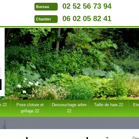
02 52 56 73 94
Bureau
06 02 05 82 41
Chantier
e 22
Pose cloture et
Dessouchage arbre
Taille de haie 22
Ete
grillage 22
22
Dem