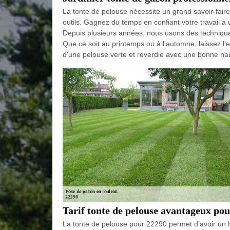
La tonte de pelouse nécessite un grand savoir-faire
outils. Gagnez du temps en confiant votre travail à
Depuis plusieurs années, nous usons des technique
Que ce soit au printemps ou à l'automne, laissez l'e
d'une pelouse verte et reverdie avec une bonne hau
Tarif tonte de pelouse avantageux pou
La tonte de pelouse pour 22290 permet d’avoir un b