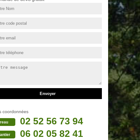
s coordonnées
02 52 56 73 94
reau
06 02 05 82 41
antier