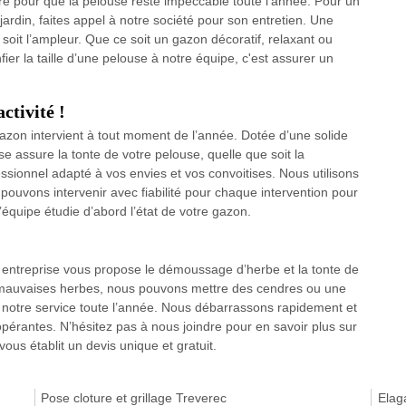
aire pour que la pelouse reste impeccable toute l’année. Pour un
 jardin, faites appel à notre société pour son entretien. Une
soit l’ampleur. Que ce soit un gazon décoratif, relaxant ou
fier la taille d’une pelouse à notre équipe, c'est assurer un
ctivité !
gazon intervient à tout moment de l’année. Dotée d’une solide
se assure la tonte de votre pelouse, quelle que soit la
ssionnel adapté à vos envies et vos convoitises. Nous utilisons
 pouvons intervenir avec fiabilité pour chaque intervention pour
 l’équipe étudie d’abord l’état de votre gazon.
e entreprise vous propose le démoussage d’herbe et la tonte de
es mauvaises herbes, nous pouvons mettre des cendres ou une
à notre service toute l’année. Nous débarrassons rapidement et
érantes. N’hésitez pas à nous joindre pour en savoir plus sur
ous établit un devis unique et gratuit.
Pose cloture et grillage Treverec
Elag