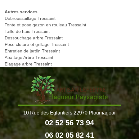
Autres services
Débroussaillage Tressaint
Tonte et pose gazon en rouleau Tressaint
Taille de haie Tressaint
Dessouchage arbre Tressaint
Pose cloture et grillage Tressaint
Entretien de jardin Tressaint
Abattage Arbre Tressaint
Elagage arbre Tressaint
10 Rue des Églantiers 22970 Ploumagoar
02 52 56 73 94
06 02 05 82 41