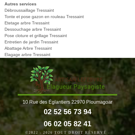
Autres services
Débroussaillage Tressaint
Tonte et pose gazon en rouleau Tressaint
Etetage arbre Tressaint
Dessouchage arbre Tressaint
Pose cloture et grillage Tressaint
Entretien de jardin Tressaint
Abattage Arbre Tressaint
Elagage arbre Tressaint
10 Rue des Églantiers 22970 Ploumagoar
02 52 56 73 94
06 02 05 82 41
©2022 - 2026 TOUT DROIT RÉSERVÉ -