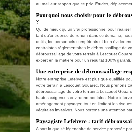
au meilleur rapport qualité prix. Etudes, déplaceme
Pourquoi nous choisir pour le débrous
?
Qui de mieux qu’un vrai professionnel pour réaliser
tant qu’entreprise de renom dans ce domaine, no
outils, les personnels compétents et bien évidemmen
contraintes réglementaires le débroussaillage de v
débroussaillage de votre terrain à Lescouet Gouarec
expert en la matière pour un résultat 100% garanti.
Une entreprise de débroussaillage re
Notre entreprise Lefebvre est plus que qualifiée po
votre terrain à Lescouet Gouarec. Nous prenons tou
débroussaillage de votre terrain à Lescouet Gouare
hautes exigences environnementales. Notre intervent
aménagement paysager, tout en limitant les risques 
végétales invasives. Nous portons une attention par
Paysagiste Lefebvre : tarif débroussai
A part la qualité légendaire de service proposée par