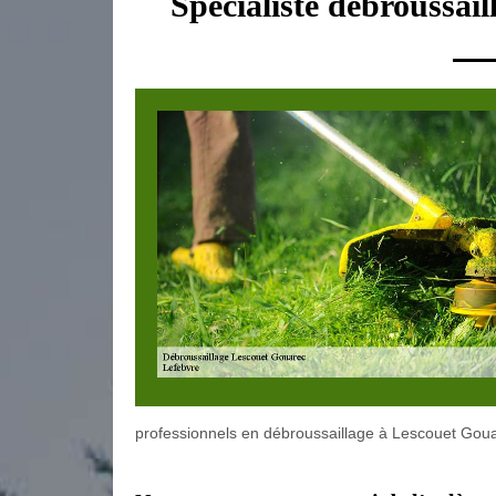
Spécialiste débroussai
professionnels en débroussaillage à Lescouet Gou