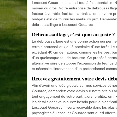
Lescouet Gouarec est aussi tout à fait abordable. No
moyen ou gros. Notre entreprise de débroussaillage
facteur favorable, facilitant la réalisation de votre 
budgets afin de fournir les meilleurs prix. Demandez
débroussaillage à Lescouet Gouarec.
Débroussaillage, c’est quoi au juste ?
Le débroussaillage est une bonne action qui permet
terrain broussailleux ou à proximité d’une forêt. Le
excédant 40 cm de hauteur, comme les herbes, buis
d’un quelconque feu de brousse. Ce procédé permet 
alternative sûre de stopper l’expansion du feu. Le 
et nécessite l’intervention d’un professionnel comm
Recevez gratuitement votre devis déb
Afin d’avoir une idée globale sur nos services et n
Gouarec, demandez votre devis sur notre site ou au
tout engagement de votre part, alors, profitez-en ! 
les détails dont vous aurez besoin pour la planifica
Lescouet Gouarec. Il sera recevable dans les plus b
paysagistes à Lescouet Gouarec sont aussi offerts.