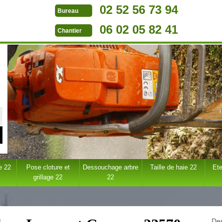
02 52 56 73 94
Bureau
06 02 05 82 41
Chantier
e 22
Pose cloture et
Dessouchage arbre
Taille de haie 22
Ete
grillage 22
22
Dem