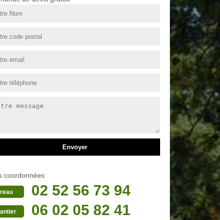
s coordonnées
02 52 56 73 94
reau
06 02 05 82 41
antier