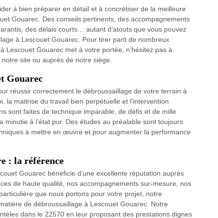
er à bien préparer en détail et à concrétiser de la meilleure
couet Gouarec. Des conseils pertinents, des accompagnements
garantis, des délais courts… autant d’atouts que vous pouvez
illage à Lescouet Gouarec. Pour tirer parti de nombreux
 à Lescouet Gouarec met à votre portée, n’hésitez pas à
r notre site ou auprès de notre siège.
et Gouarec
pour réussir correctement le débroussaillage de votre terrain à
la maitrise du travail bien perpétuelle et l’intervention
 sont faites de technique imparable, de défis et de mille
e la minutie à l’état pur. Des études au préalable sont toujours
techniques à mettre en œuvre et pour augmenter la performance
e : la référence
couet Gouarec bénéficie d’une excellente réputation auprès
rvices de haute qualité, nos accompagnements sur-mesure, nos
n particulière que nous portons pour votre projet, notre
matière de débroussaillage à Lescouet Gouarec. Notre
lientèles dans le 22570 en leur proposant des prestations dignes