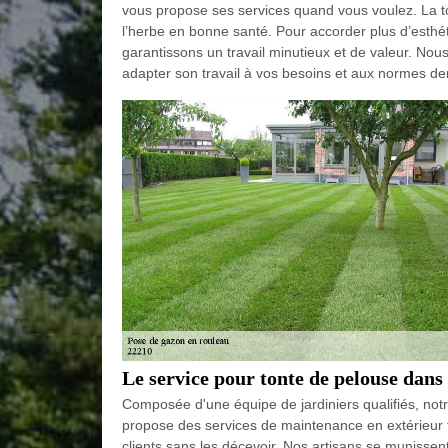
vous propose ses services quand vous voulez. La 
l’herbe en bonne santé. Pour accorder plus d’esthét
garantissons un travail minutieux et de valeur. Nous
adapter son travail à vos besoins et aux normes de
Le service pour tonte de pelouse dans
Composée d'une équipe de jardiniers qualifiés, not
propose des services de maintenance en extérieur t
clients sans les décevoir. Nos artisans se munissent