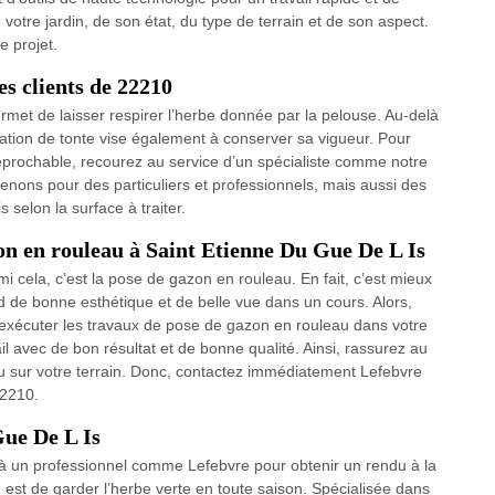
e votre jardin, de son état, du type de terrain et de son aspect.
 projet.
es clients de 22210
rmet de laisser respirer l’herbe donnée par la pelouse. Au-delà
ration de tonte vise également à conserver sa vigueur. Pour
rréprochable, recourez au service d’un spécialiste comme notre
venons pour des particuliers et professionnels, mais aussi des
 selon la surface à traiter.
zon en rouleau à Saint Etienne Du Gue De L Is
rmi cela, c’est la pose de gazon en rouleau. En fait, c’est mieux
d de bonne esthétique et de belle vue dans un cours. Alors,
à exécuter les travaux de pose de gazon en rouleau dans votre
ail avec de bon résultat et de bonne qualité. Ainsi, rassurez au
u sur votre terrain. Donc, contactez immédiatement Lefebvre
22210.
Gue De L Is
e à un professionnel comme Lefebvre pour obtenir un rendu à la
n est de garder l’herbe verte en toute saison. Spécialisée dans