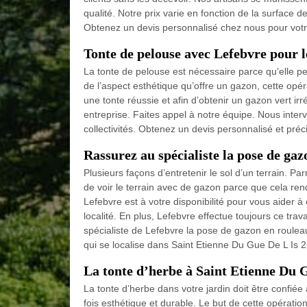
qualité. Notre prix varie en fonction de la surface d
Obtenez un devis personnalisé chez nous pour votre
Tonte de pelouse avec Lefebvre pour l
La tonte de pelouse est nécessaire parce qu’elle pe
de l’aspect esthétique qu’offre un gazon, cette opé
une tonte réussie et afin d’obtenir un gazon vert i
entreprise. Faites appel à notre équipe. Nous inter
collectivités. Obtenez un devis personnalisé et précis
Rassurez au spécialiste la pose de ga
Plusieurs façons d’entretenir le sol d’un terrain. Pa
de voir le terrain avec de gazon parce que cela ren
Lefebvre est à votre disponibilité pour vous aider 
localité. En plus, Lefebvre effectue toujours ce trav
spécialiste de Lefebvre la pose de gazon en roulea
qui se localise dans Saint Etienne Du Gue De L Is 
La tonte d’herbe à Saint Etienne Du 
La tonte d’herbe dans votre jardin doit être confié
fois esthétique et durable. Le but de cette opératio