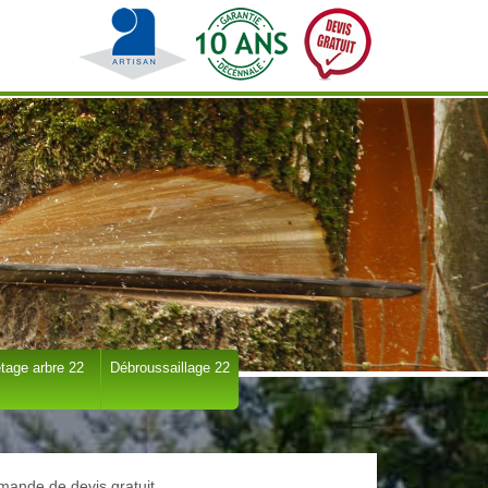
tage arbre 22
Débroussaillage 22
ande de devis gratuit