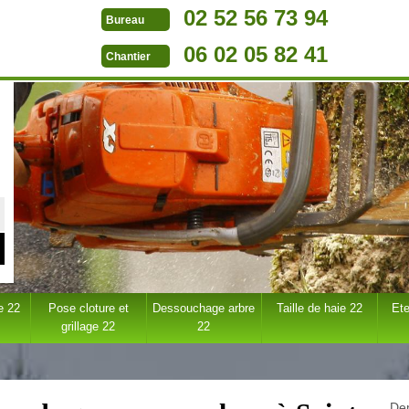
02 52 56 73 94
Bureau
06 02 05 82 41
Chantier
e 22
Pose cloture et
Dessouchage arbre
Taille de haie 22
Ete
grillage 22
22
Dem