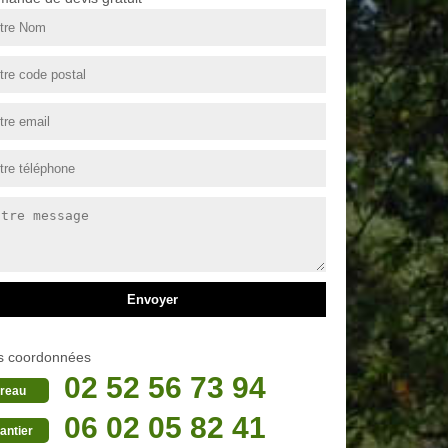
s coordonnées
02 52 56 73 94
reau
06 02 05 82 41
antier