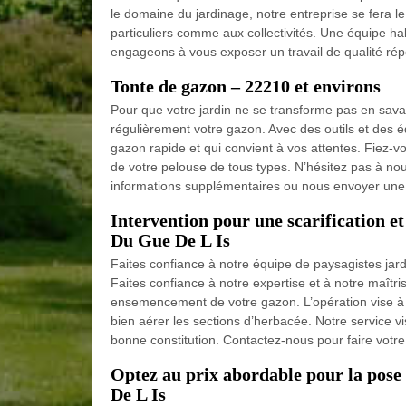
le domaine du jardinage, notre entreprise se fera le
particuliers comme aux collectivités. Une équipe ha
engageons à vous exposer un travail de qualité r
Tonte de gazon – 22210 et environs
Pour que votre jardin ne se transforme pas en savan
régulièrement votre gazon. Avec des outils et des 
gazon rapide et qui convient à vos attentes. Fiez-vou
de votre pelouse de tous types. N’hésitez pas à nou
informations supplémentaires ou nous envoyer un
Intervention pour une scarification 
Du Gue De L Is
Faites confiance à notre équipe de paysagistes jar
Faites confiance à notre expertise et à notre maîtris
ensemencement de votre gazon. L’opération vise à r
bien aérer les sections d’herbacée. Notre service v
bonne constitution. Contactez-nous pour faire vot
Optez au prix abordable pour la pose
De L Is