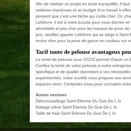
Afin de réaliser un projet en toute tranquillité, il f
relatives imprévues et au budget d’un travail à effe
pensent que c’est une tâche qui coûte cher. Or, chaq
Lefebvre, il est à votre écoute pour vous donner et 
abordable et pas cher pour les travaux de pose de 
prix, veuillez appeler Lefebvre qui se siège à Saint
moins cher pour la pose de gazon en rouleau sur vo
Tarif tonte de pelouse avantageux pou
La tonte de pelouse pour 22210 permet d’avoir un b
Confiez la tonte de votre pelouse à notre entrepris
spécifique et de qualité répondant à vos nécessité
expérimentés, notre société vous propose ses servic
espaces verts. Contactez-nous pour connaitre notre 
Autres services
Débroussaillage Saint Etienne Du Gue De L Is
Etetage arbre Saint Etienne Du Gue De L Is
Taille de haie Saint Etienne Du Gue De L Is